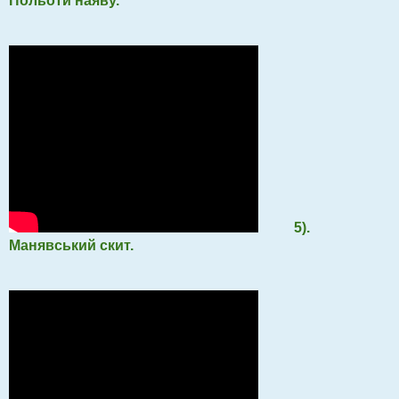
Польоти наяву.
5).
Манявський скит.