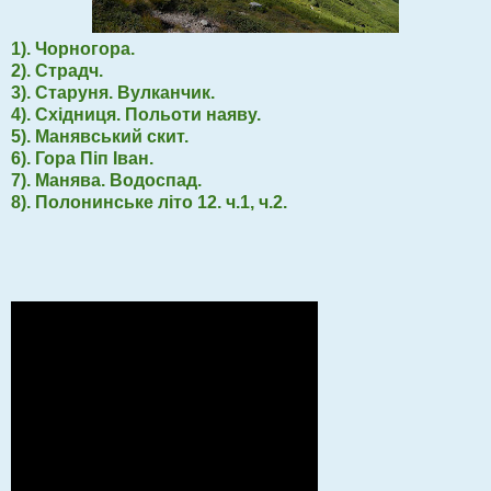
1). Чорногора.
2). Страдч.
3). Старуня. Вулканчик.
4). Східниця. Польоти наяву.
5). Манявський скит.
6). Гора Піп Іван.
7). Манява. Водоспад.
8). Полонинське літо 12. ч.1, ч.2.