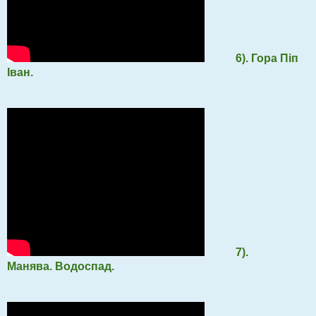
6). Гора Піп
Іван.
7).
Манява. Водоспад.